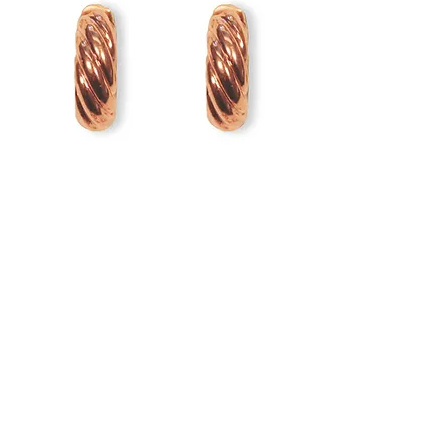
handgeferti
Lieferumfa
Dürfen wir vor
Begleiter für 
mittelgroße E
Mit Liebe und 
patentierte H
Lassen Sie Ihr
jeden Tag ein