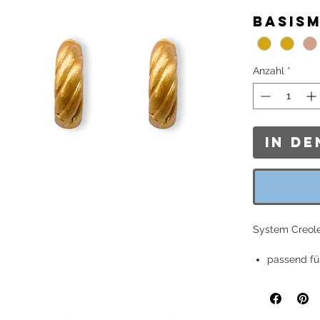
Basis
Anzahl
*
In d
System Creole 
passend fü
Croissant-
Creolen kö
Länge: ca.
gemessen)