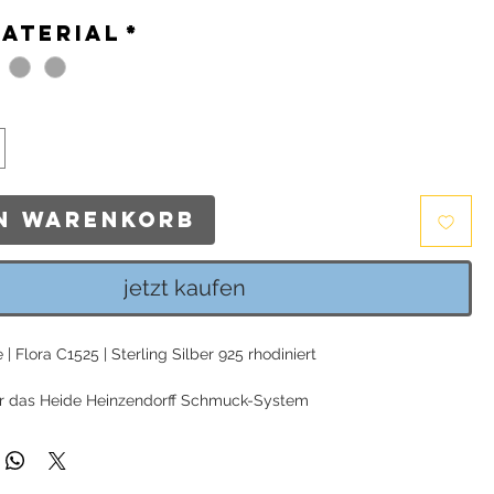
material
*
en Warenkorb
jetzt kaufen
| Flora C1525 | Sterling Silber 925 rhodiniert
r das Heide Heinzendorff Schmuck-System
Creole
nnen auch ohne Einhänger getragen werden
 17mm / Breite: ca. 5mm / Stifthöhe (ab Creolenboden
: ca. 8mm