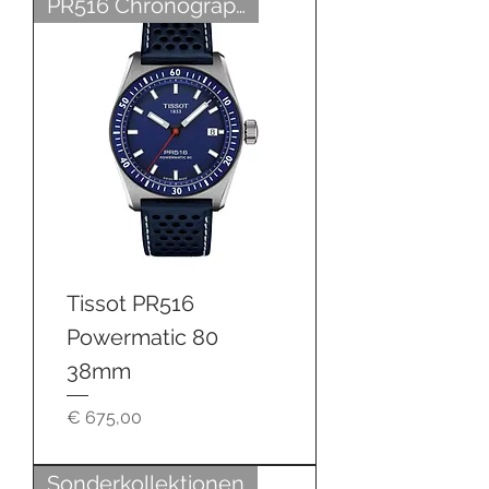
PR516 Chronograph
Tissot PR516
Powermatic 80
38mm
Preis
€ 675,00
Sonderkollektionen