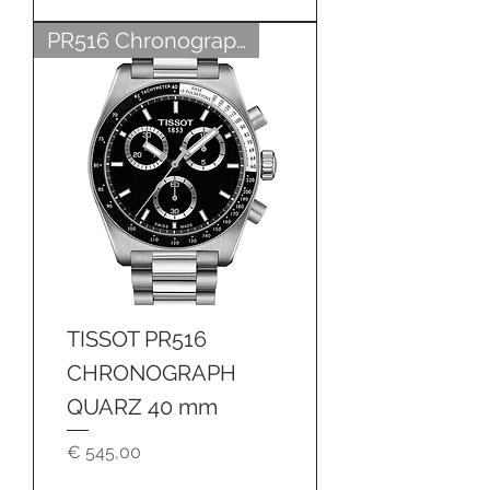
PR516 Chronograph
TISSOT PR516
CHRONOGRAPH
QUARZ 40 mm
Preis
€ 545,00