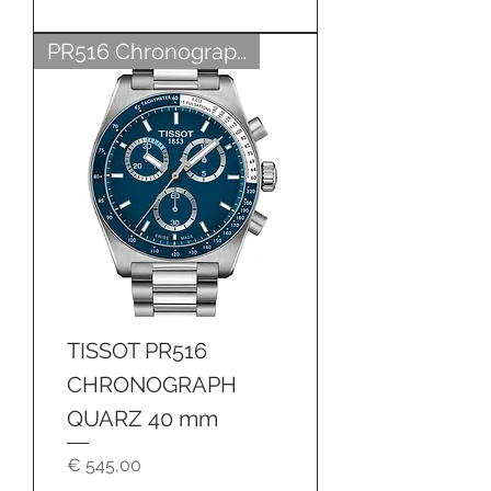
PR516 Chronograph
TISSOT PR516
CHRONOGRAPH
QUARZ 40 mm
Preis
€ 545,00