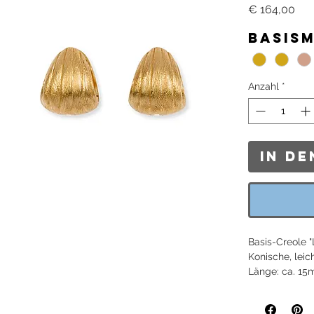
Pre
€ 164,00
Basis
Anzahl
*
In d
Basis-Creole "
Konische, leic
Länge: ca. 15
Creolenboden
Im Lieferumfa