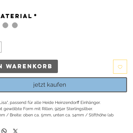
is
material
*
en Warenkorb
jetzt kaufen
Lisa", passend für alle Heide Heinzendorff Einhänger.
ht gewölbte Form mit Rillen, 925er Sterlingsilber.
mm / Breite: oben ca. 5mm, unten ca. 14mm / Stifthöhe (ab
 gemessen): ca. 5mm
ng enthalten: Heide Heinzendorff Schmuckverpackung