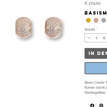
Pre
€ 279,00
Basis
Anzahl
*
In d
Basis-Creole "
Runde, leicht 
Sterlingsilber.
Länge: ca. 17
ca. 8mm