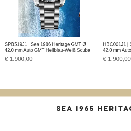
SPB519J1 | Sea 1986 Heritage GMT Ø
Schnellansicht
HBC001J1 | 
42,0 mm Auto GMT Hellblau-Weiß Scuba
42,0 mm Aut
Preis
Preis
€ 1.900,00
€ 1.900,00
SEA 1965 HERIT