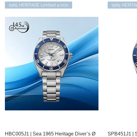
1965 HERITAGE Limited 4.000
1965 HERIT
HBC005J1 | Sea 1965 Heritage Diver’s Ø
Schnellansicht
SPB451J1 | S