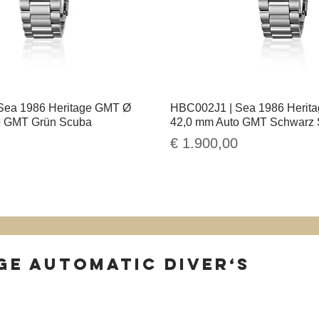
Sea 1986 Heritage GMT Ø
Schnellansicht
HBC002J1 | Sea 1986 Herit
Schnellansicht
o GMT Grün Scuba
42,0 mm Auto GMT Schwarz
Preis
€ 1.900,00
AGE AUTOMATIC DIVER‘S