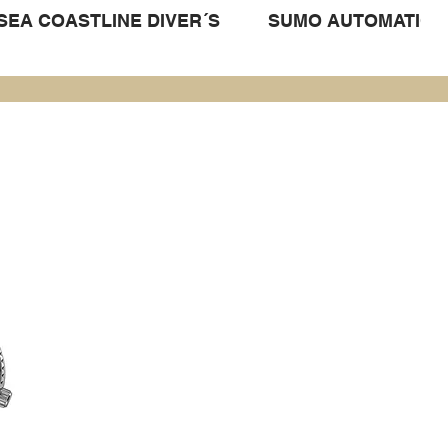
SEA COASTLINE DIVER´S
SUMO AUTOMATIC D