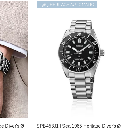
1965 HERITAGE AUTOMATIC
e Diver's Ø
SPB453J1 | Sea 1965 Heritage Diver's Ø
Schnellansicht