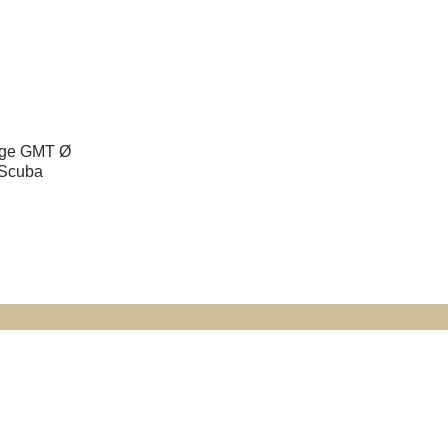
age GMT Ø
 Scuba