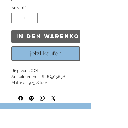
Anzahl
*
In den Warenkorb
jetzt kaufen
Ring von JOOP!
Artikelnummer: JPRG90565B
Material: 925 Silber
Steine: SChwarze Zirkonia
Breite 0,4 cm
Farbe: Silber