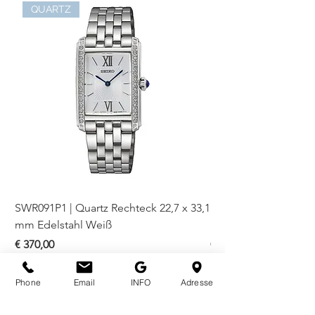
QUARTZ
SWR091P1 | Quartz Rechteck 22,7 x 33,1
SWR093P1 | Quartz Re
mm Edelstahl Weiß
mm Bicolor Weiß
Preis
Preis
€ 370,00
€ 410,00
Phone
Email
INFO
Adresse