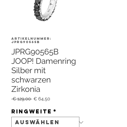
Artikelnummer:
JPRG90565B
JPRG90565B
JOOP! Damenring
Silber mit
schwarzen
Zirkonia
Standardpreis
Sale-
 € 129,00 
€ 64,50
Preis
Ringweite
*