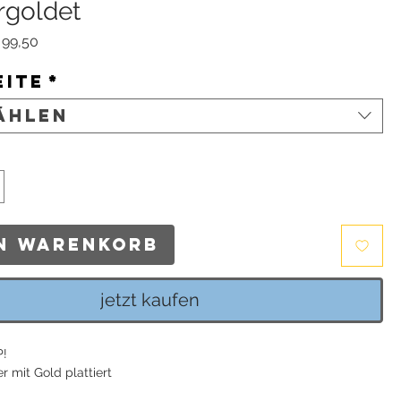
rgoldet
andardpreis
Sale-
 99,50
Preis
eite
*
ählen
en Warenkorb
jetzt kaufen
P!
er mit Gold plattiert