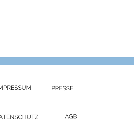
SW
Pre
€ 4
IMPRESSUM
PRESSE
AGB
ATENSCHUTZ