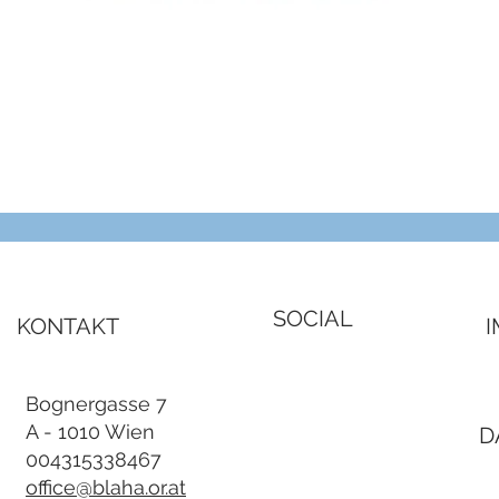
Schnellansicht
SOCIAL
KONTAKT
Bognergasse 7
A - 1010 Wien
D
004315338467
office@blaha.or.at