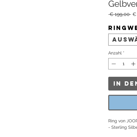
Gelbve
St
 € 199,00 
€
Ringw
Ausw
Anzahl
*
In d
Ring von JOO
- Sterling Silb