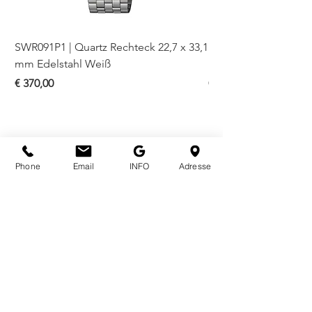
SWR091P1 | Quartz Rechteck 22,7 x 33,1
SWR093P1 | Quartz Re
mm Edelstahl Weiß
mm Bicolor Weiß
Preis
Preis
€ 370,00
€ 410,00
Phone
Email
INFO
Adresse
ÖFFNUNGSZEITEN
Mo - Fr
10.00 - 18.00
Sa
10.00 - 18.00
KONTAKT