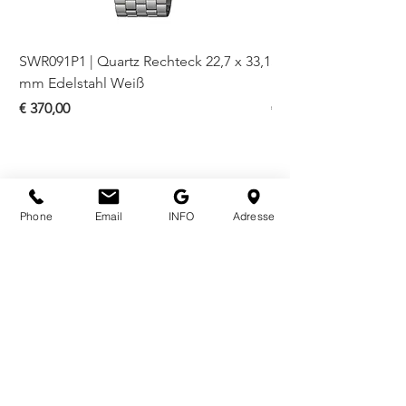
SWR091P1 | Quartz Rechteck 22,7 x 33,1
SWR093P1 | Quartz Re
mm Edelstahl Weiß
mm Bicolor Weiß
Preis
Preis
€ 370,00
€ 410,00
Phone
Email
INFO
Adresse
ÖFFNUNGSZEITEN
Mo - Fr
10.00 - 18.00
Sa
10.00 - 18.00
KONTAKT