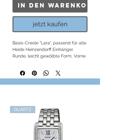
In den Warenkorb
jetzt kaufen
Basis-Creole "Lara", passend für alle
Heide Heinzendorff Einhänger.
Runde, leicht gewölbte Form. Vorne
dreireihig gefaßte Zirkonia, 925er
Sterlingsilber.
Länge: ca. 17mm / Breite: ca. 5mm /
Stifthöhe (ab Creolenboden
gemessen): ca. 8mm
Im Lieferumfang enthalten: Heide
Heinzendorff Schmuckverpackung
QUARTZ
Unser Vorschlag
Kombinieren Sie die Creole
Laura mit dem Einhänger
E50 (Briolett Schliff Einhänger).