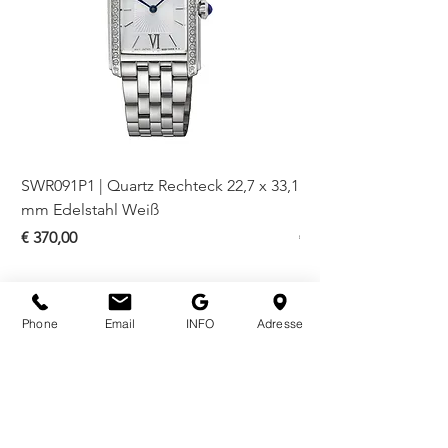
Es erwartet Sie eine große
Farbauswahl.
SWR091P1 | Quartz Rechteck 22,7 x 33,1
SWR093P1 | Quartz Re
mm Edelstahl Weiß
mm Bicolor Weiß
Preis
Preis
€ 370,00
€ 410,00
Phone
Email
INFO
Adresse
ÖFFNUNGSZEITEN