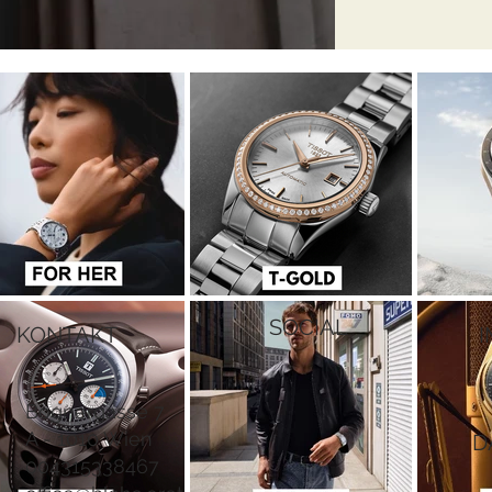
SOCIAL
KONTAKT
Bognergasse 7
A - 1010 Wien
D
004315338467