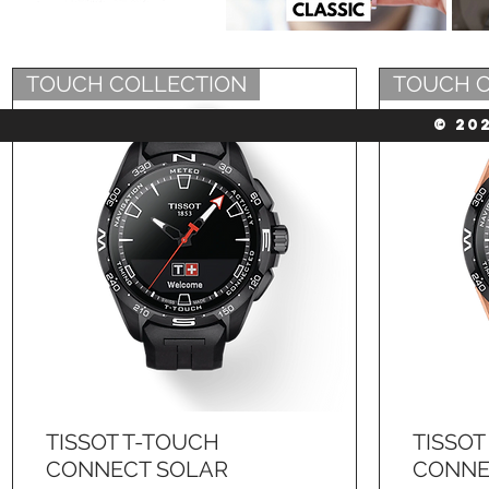
TOUCH COLLECTION
TOUCH C
© 20
TISSOT T-TOUCH
TISSOT
Schnellansicht
CONNECT SOLAR
CONNE