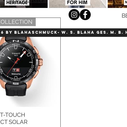
office@blaha.or.at
B
OLLECTION
26 by blahaschmuck- W. S. Blaha Ges. m. b. 
 T-TOUCH
Schnellansicht
CT SOLAR