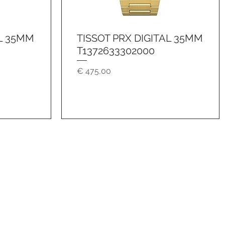
AL 35MM
TISSOT PRX DIGITAL 35MM
Schnellansicht
T1372633302000
Preis
€ 475,00