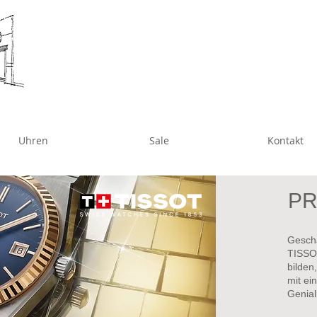
Uhren
Sale
Kontakt
PR
Gescha
TISSO
bilden
mit ei
Geniali