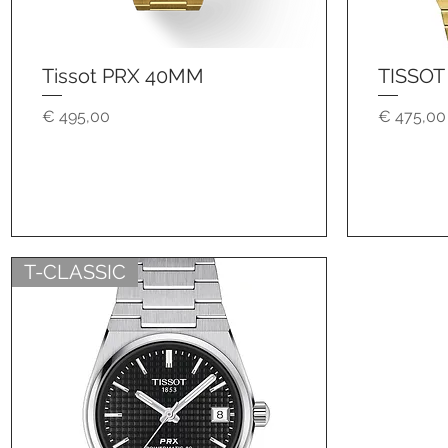
Tissot PRX 40MM
TISSOT
Schnellansicht
Preis
Preis
€ 495,00
€ 475,00
T-CLASSIC