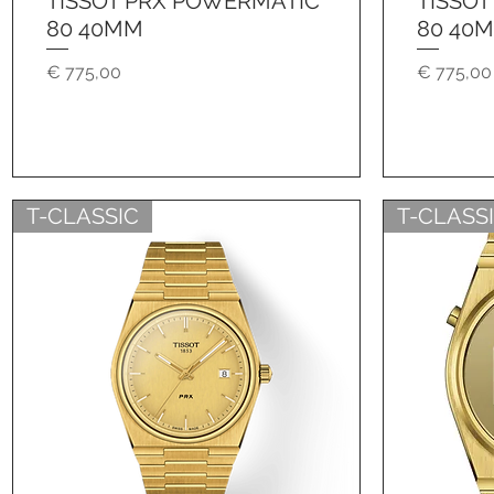
TISSOT PRX POWERMATIC
TISSO
80 40MM
80 40
Preis
Preis
€ 775,00
€ 775,00
T-CLASSIC
T-CLASS