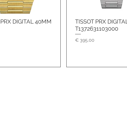
 PRX DIGITAL 40MM
TISSOT PRX DIGIT
Schnellansicht
Schnellansicht
T1372631103000
Preis
€ 395,00