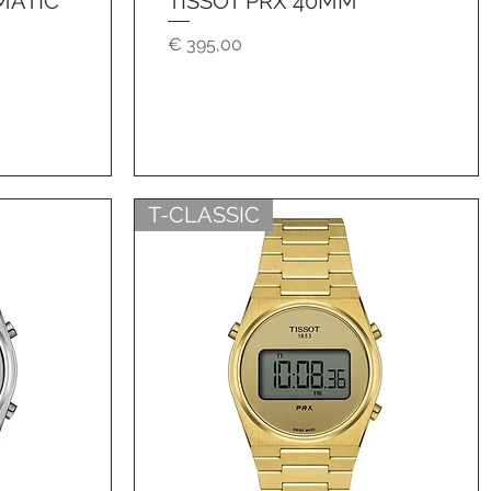
MATIC
TISSOT PRX 40MM
Preis
€ 395,00
T-CLASSIC