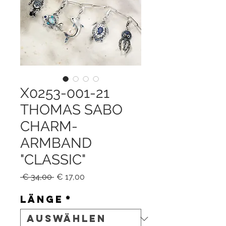
X0253-001-21
THOMAS SABO
CHARM-
ARMBAND
"CLASSIC"
Standardpreis
Sale-
 € 34,00 
€ 17,00
Preis
Länge
*