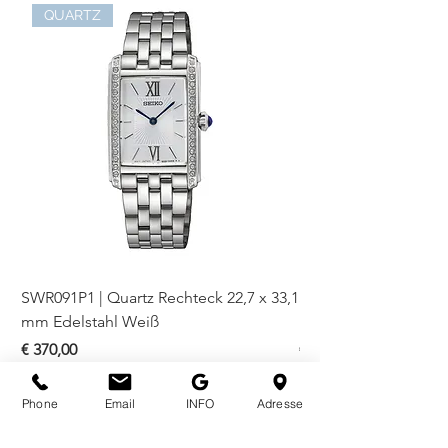
QUARTZ
SWR091P1 | Quartz Rechteck 22,7 x 33,1
SWR085P1 | Quartz Re
mm Edelstahl Weiß
mm Edelstahl Blau
Preis
Preis
€ 370,00
€ 330,00
Phone
Email
INFO
Adresse