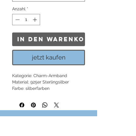
Anzahl
*
In den Warenkorb
jetzt kaufen
Kategorie: Charm-Armband
Material: 925er Sterlingsilber
Farbe: silberfarben
Verschluss: Karabinerverschluss
Funktionen: längenverstellbar
Stärke: ca. 0,38 cm (0,15 Inch)
Artikelnummer: X0253-001-21