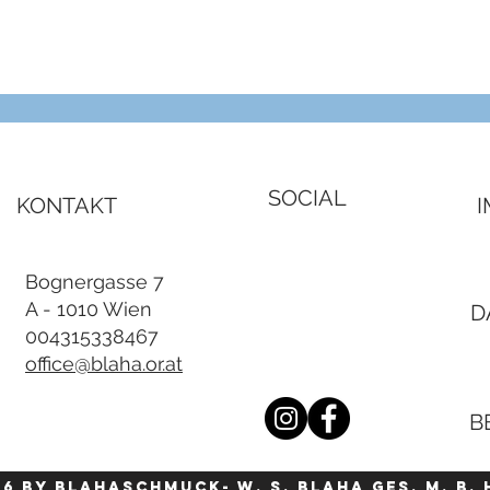
Schnellansicht
SOCIAL
KONTAKT
Bognergasse 7
A - 1010 Wien
D
004315338467
office@blaha.or.at
B
26 by blahaschmuck- W. S. Blaha Ges. m. b. 