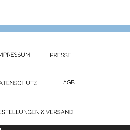
SW
Pre
€ 4
IMPRESSUM
PRESSE
AGB
ATENSCHUTZ
ESTELLUNGEN & VERSAND
H.