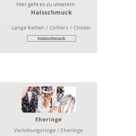
Hier geht es zu unserem
Halsschmuck
Lange Ketten / Colliers / Choker
Halsschmuck
Eheringe
Verlobungsringe / Eheringe