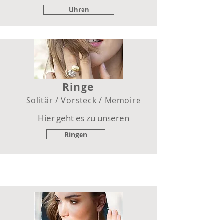
Uhren
Ringe
Solitär / Vorsteck / Memoire
Hier geht es zu unseren
Ringen