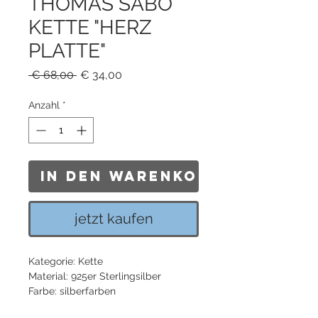
THOMAS SABO
KETTE "HERZ
PLATTE"
Standardpreis
Sale-
 € 68,00 
€ 34,00
Preis
Anzahl
*
In den Warenkorb
jetzt kaufen
Kategorie: Kette
Material: 925er Sterlingsilber
Farbe: silberfarben
Verschluss: Karabinerverschluss