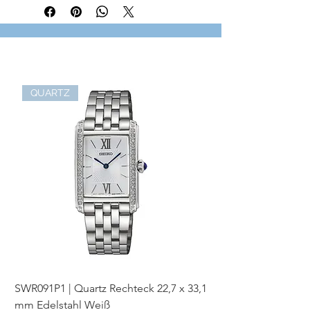
Länge: 38/40/42 cm
Stärke: ca. 0,11 cm (0,04 Inch)
Artikelnummer: SCKE150222
QUARTZ
SWR091P1 | Quartz Rechteck 22,7 x 33,1
SWR093P1 | Quartz Re
mm Edelstahl Weiß
mm Bicolor Weiß