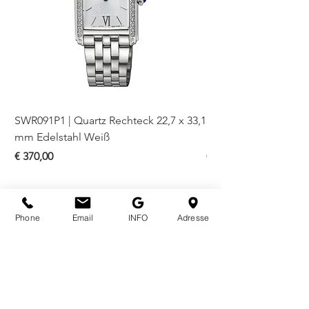
SWR091P1 | Quartz Rechteck 22,7 x 33,1
SWR093P1 | Quartz Re
mm Edelstahl Weiß
mm Bicolor Weiß
Preis
Preis
€ 370,00
€ 410,00
Phone
Email
INFO
Adresse
ÖFFNUNGSZEITEN