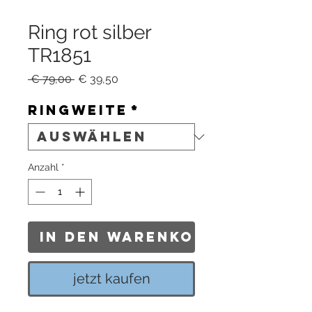
Ring rot silber
TR1851
Standardpreis
Sale-
 € 79,00 
€ 39,50
Preis
Ringweite
*
Anzahl
*
In den Warenkorb
jetzt kaufen