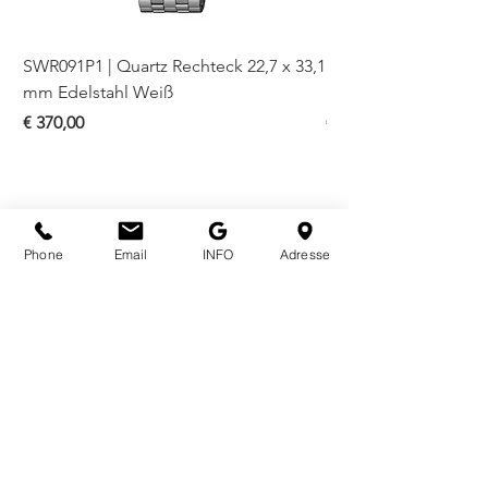
SWR091P1 | Quartz Rechteck 22,7 x 33,1
SWR093P1 | Quartz Re
mm Edelstahl Weiß
mm Bicolor Weiß
Preis
Preis
€ 370,00
€ 410,00
Phone
Email
INFO
Adresse
ÖFFNUNGSZEITEN
Mo - Fr
10.00 - 18.00
Sa
10.00 - 18.00
KONTAKT