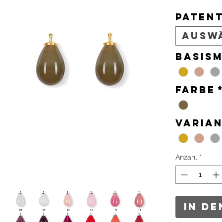
Paten
Ausw
Basism
Farbe
Varia
Anzahl
*
In d