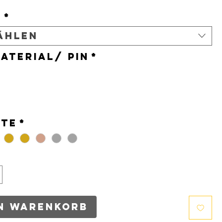
t
*
ählen
aterial/ Pin
*
*
nte
*
en Warenkorb