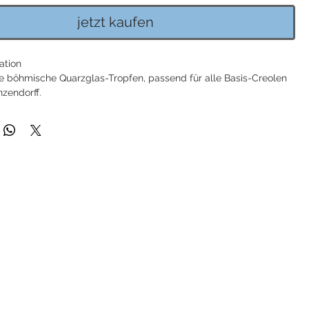
jetzt kaufen
ation
e böhmische Quarzglas-Tropfen, passend für alle Basis-Creolen
nzendorff.
 aus 925 Sterlingsilber rhodiniert, vergoldet oder rosé vergoldet.
mm, Breite: ca. 12mm
Handarbeit sind leichte Abweichungen bei Farben und Formen
eicht transparenten Modellen ist die Bohrung für den
 dezent sichtbar.
ng enthalten: Heide Heinzendorff Schmuckverpackung.