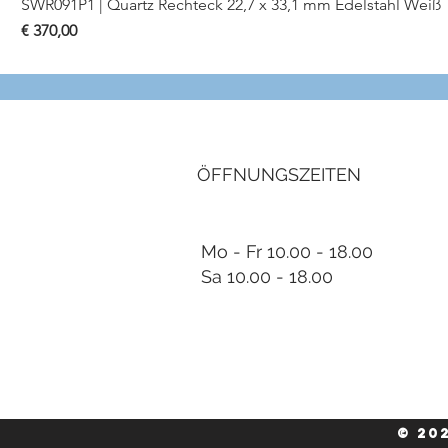
SWR091P1 | Quartz Rechteck 22,7 x 33,1 mm Edelstahl Weiß
Preis
€ 370,00
ÖFFNUNGSZEITEN
Mo - Fr 10.00 - 18.00
Sa 10.00 - 18.00
© 20