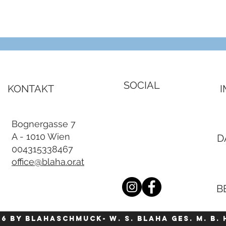
Schnellansicht
SOCIAL
KONTAKT
Bognergasse 7
A - 1010 Wien
D
004315338467
office@blaha.or.at
B
26 by blahaschmuck- W. S. Blaha Ges. m. b. 