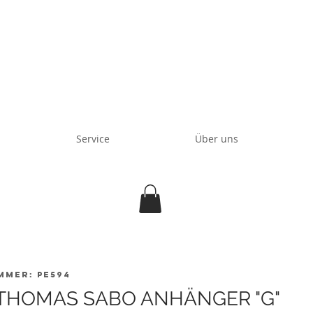
Service
Über uns
mmer: PE594
 THOMAS SABO ANHÄNGER "G"