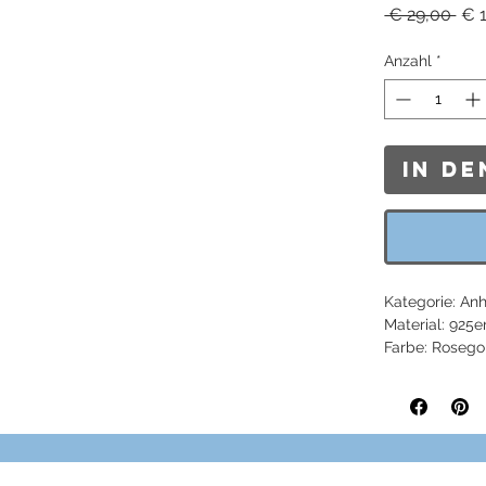
Sta
 € 29,00 
€ 
Anzahl
*
In d
Kategorie: An
Material: 925e
Farbe: Rosego
Verschluss: Ö
Artikelnumme