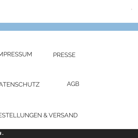
SW
Pre
€ 4
IMPRESSUM
PRESSE
AGB
ATENSCHUTZ
ESTELLUNGEN & VERSAND
H.