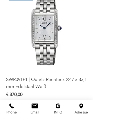
SWR091P1 | Quartz Rechteck 22,7 x 33,1
SWR093P1 | Quartz Re
mm Edelstahl Weiß
mm Bicolor Weiß
Preis
Preis
€ 370,00
€ 410,00
Phone
Email
INFO
Adresse