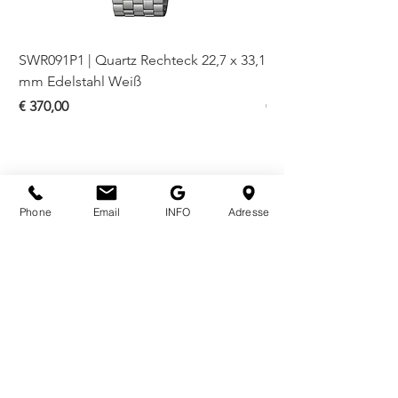
SWR091P1 | Quartz Rechteck 22,7 x 33,1
SWR093P1 | Quartz Re
mm Edelstahl Weiß
mm Bicolor Weiß
Preis
Preis
€ 370,00
€ 410,00
Phone
Email
INFO
Adresse
ÖFFNUNGSZEITEN
Mo - Fr
10.00 - 18.00
Sa
10.00 - 18.00
KONTAKT