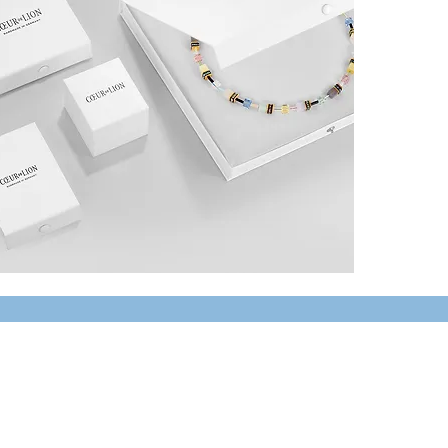
LÄNGE:
42 cm + 6 cm 
STÄRKE:
0.6 cm
VERSCHLUSS
Karabiner-Ver