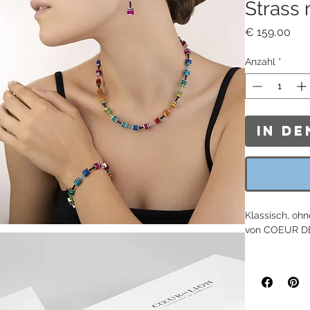
Strass 
Pre
€ 159,00
Anzahl
*
In d
Klassisch, ohn
von COEUR DE
MATERIAL:
Polaris
Strassrondell
Edelstahl