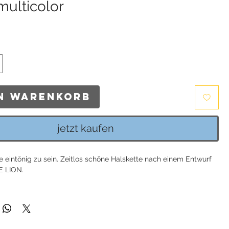
multicolor
is
en Warenkorb
jetzt kaufen
e eintönig zu sein. Zeitlos schöne Halskette nach einem Entwurf
 LION.
e