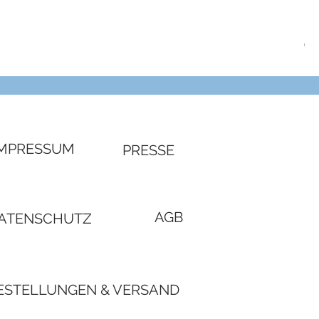
SW
Pre
€ 3
IMPRESSUM
PRESSE
AGB
ATENSCHUTZ
ESTELLUNGEN & VERSAND