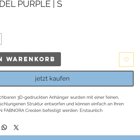
EL PURPLE | S
s
en Warenkorb
jetzt kaufen
chbaren 3D-gedruckten Anhänger wurden mit einer feinen,
rschlungenen Struktur entworfen und können einfach an Ihren
FABNORA Creolen befestigt werden. Erstaunlich
ig an den Körper, sind sie eine Hommage an die extravagante
chönheit und Perfektion der Farben und Formen der Natur. Die
 FABBLOSSOM-Anhänger sind in vielen Farben erhältlich und
em Outfit, vom schlichten Tageslook bis zum glamourösen