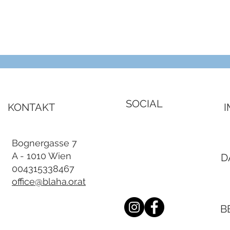
Schnellansicht
SOCIAL
KONTAKT
Bognergasse 7
A - 1010 Wien
D
004315338467
office@blaha.or.at
B