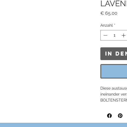
LAVEND
Prei
€ 65,00
Anzahl
*
In d
Diese austaus
ineinander ve
BOLTENSTERN 
anpassungsfäh
Kreativität, S
federleichten
passen zu jed