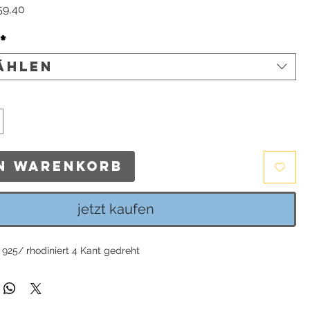
ndardpreis
Sale-
59,40
Preis
*
ählen
en Warenkorb
jetzt kaufen
r 925/ rhodiniert 4 Kant gedreht