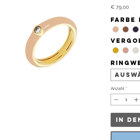
Prei
€ 79,00
Farbe 
Vergo
Ringw
Ausw
Anzahl
*
In d