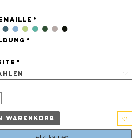
s
Emaille
*
ldung
*
eite
*
ählen
en Warenkorb
jetzt kaufen