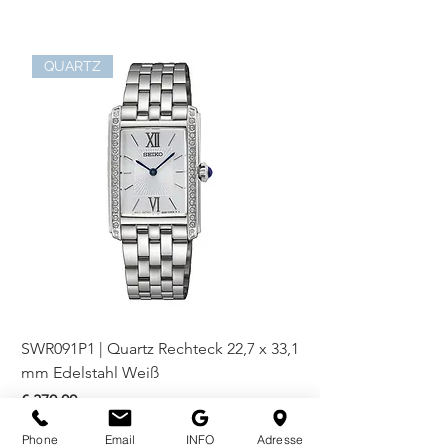
Liegender Ring:
aus Weißgold
QUARTZ
SWR091P1 | Quartz Rechteck 22,7 x 33,1
SWR093P1 | Quartz Re
mm Edelstahl Weiß
mm Bicolor Weiß
Preis
Preis
€ 370,00
€ 410,00
Phone
Email
INFO
Adresse