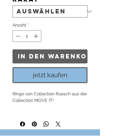
Anzahl
*
In den Warenkorb
jetzt kaufen
Ringe von Collection Ruesch aus der
Collection MOVE IT!
Oberer Ring:
aus Weißgold
0,1200 ct W/Si
mit 6 Brilliantren besetzt