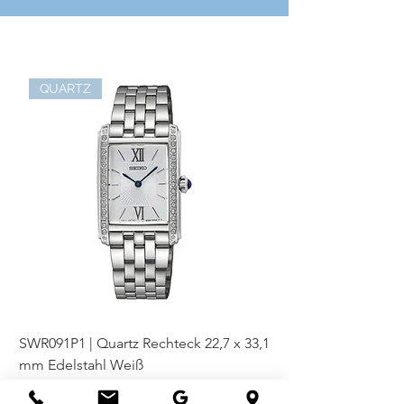
Liegend:
aus Platin 6 mm
QUARTZ
SWR091P1 | Quartz Rechteck 22,7 x 33,1
SWR093P1 | Quartz Re
mm Edelstahl Weiß
mm Bicolor Weiß
Preis
Preis
€ 370,00
€ 410,00