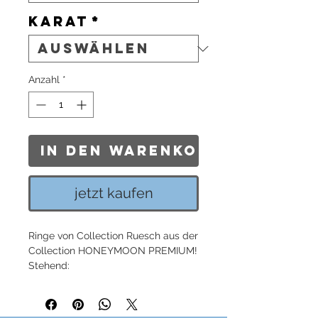
Karat
*
Anzahl
*
In den Warenkorb
jetzt kaufen
Ringe von Collection Ruesch aus der
Collection HONEYMOON PREMIUM!
Stehend:
aus Platin
0,185 ct TW/VVSi