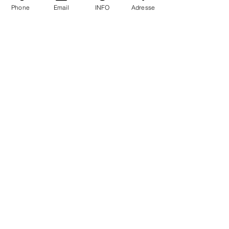
Phone
Email
INFO
Adresse
ÖFFNUNGSZEITEN
Mo - Fr
10.00 - 18.00
Sa
10.00 - 18.00
KONTAKT
Bognergasse 7
A - 1010 Wien
004315338467
office@blaha.or.at
SOCIAL