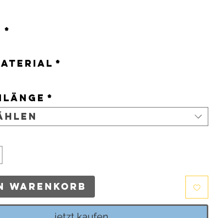
is
n
*
material
*
nlänge
*
ählen
en Warenkorb
jetzt kaufen