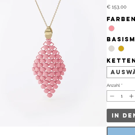
Pre
€ 153,00
Farbe
Basis
Kette
Ausw
Anzahl
*
In d