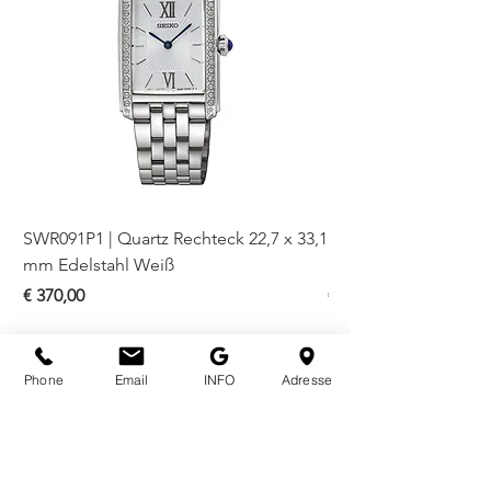
SWR091P1 | Quartz Rechteck 22,7 x 33,1
SWR085P1 | Quartz Re
mm Edelstahl Weiß
mm Edelstahl Blau
Preis
Preis
€ 370,00
€ 330,00
Phone
Email
INFO
Adresse