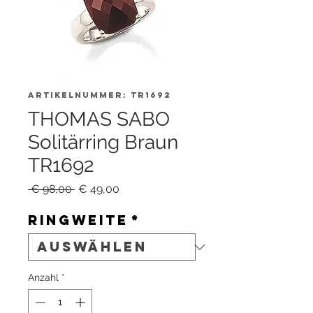
Artikelnummer: TR1692
THOMAS SABO
Solitärring Braun
TR1692
Standardpreis
Sale-
 € 98,00 
€ 49,00
Preis
Ringweite
*
Anzahl
*