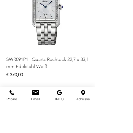
SWR091P1 | Quartz Rechteck 22,7 x 33,1
SWR093P1 | Quartz Re
mm Edelstahl Weiß
mm Bicolor Weiß
Preis
Preis
€ 370,00
€ 410,00
Phone
Email
INFO
Adresse