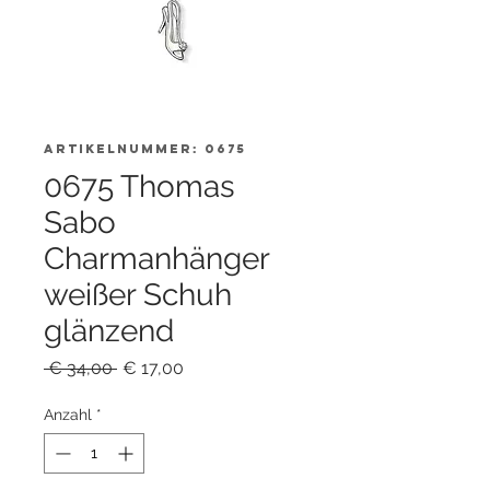
Artikelnummer: 0675
0675 Thomas
Sabo
Charmanhänger
weißer Schuh
glänzend
Standardpreis
Sale-
 € 34,00 
€ 17,00
Preis
Anzahl
*