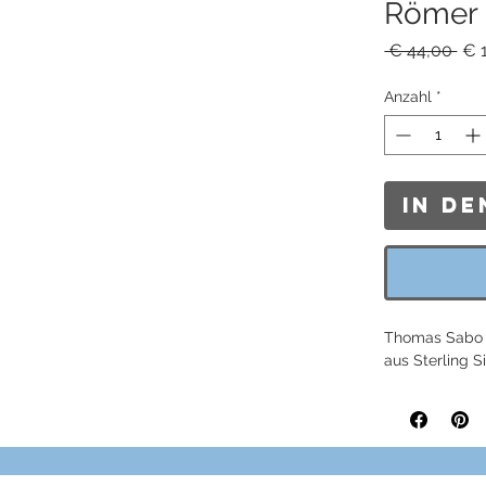
Römer 
Sta
 € 44,00 
€ 
Anzahl
*
In d
Thomas Sabo
aus Sterling S