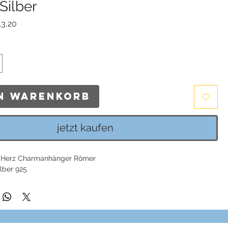
Silber
ndardpreis
Sale-
13,20
Preis
en Warenkorb
jetzt kaufen
 Herz Charmanhänger Römer
ilber 925