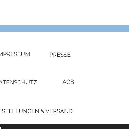
SW
Pre
€ 4
IMPRESSUM
PRESSE
AGB
ATENSCHUTZ
ESTELLUNGEN & VERSAND
H.