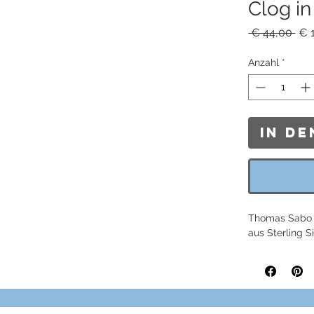
Clog in
Sta
 € 44,00 
€ 
Anzahl
*
In d
Thomas Sabo 
aus Sterling S