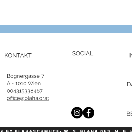
Schnellansicht
SOCIAL
KONTAKT
Bognergasse 7
A - 1010 Wien
D
004315338467
office@blaha.or.at
B
26 by blahaschmuck- W. S. Blaha Ges. m. b. 