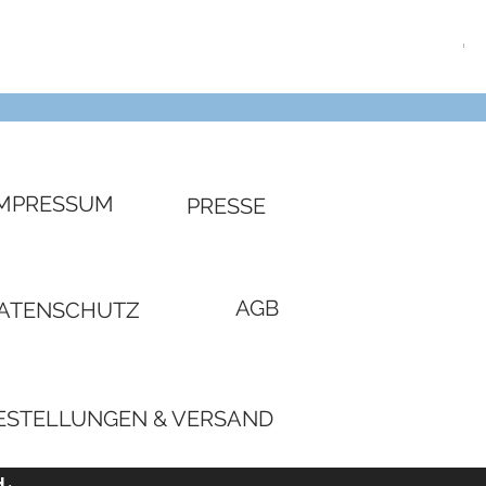
SW
Pre
€ 3
IMPRESSUM
PRESSE
AGB
ATENSCHUTZ
ESTELLUNGEN & VERSAND
H.