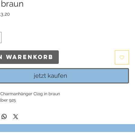
 braun
ndardpreis
Sale-
13,20
Preis
en Warenkorb
jetzt kaufen
Charmanhänger Clog in braun
ilber 925