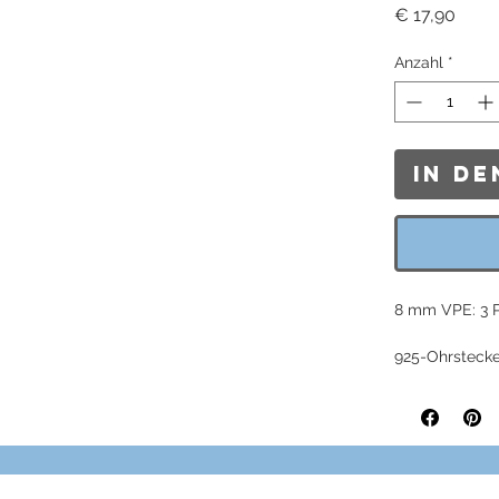
Preis
€ 17,90
Anzahl
*
In d
8 mm VPE: 3 P
925-Ohrstecke
Grösse: 8 mm