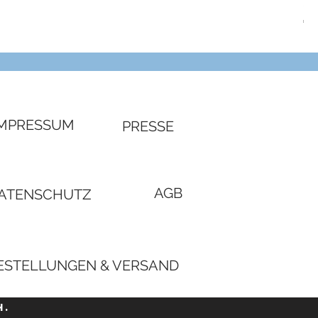
SW
Pre
€ 3
IMPRESSUM
PRESSE
AGB
ATENSCHUTZ
ESTELLUNGEN & VERSAND
H.