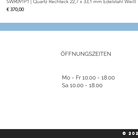
SWR091P1 | Quartz Rechteck 22,7 x 33,1 mm Edelstahl Weiß
Preis
€ 370,00
ÖFFNUNGSZEITEN
Mo - Fr 10.00 - 18.00
Sa 10.00 - 18.00
© 20