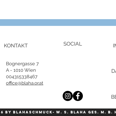
Schnellansicht
SOCIAL
KONTAKT
Bognergasse 7
A - 1010 Wien
D
004315338467
office@blaha.or.at
B
26 by blahaschmuck- W. S. Blaha Ges. m. b. 