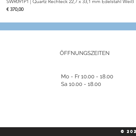
SWR091P1 | Quartz Rechteck 22,7 x 33,1 mm Edelstahl Weiß
Preis
€ 370,00
ÖFFNUNGSZEITEN
Mo - Fr 10.00 - 18.00
Sa 10.00 - 18.00
© 20