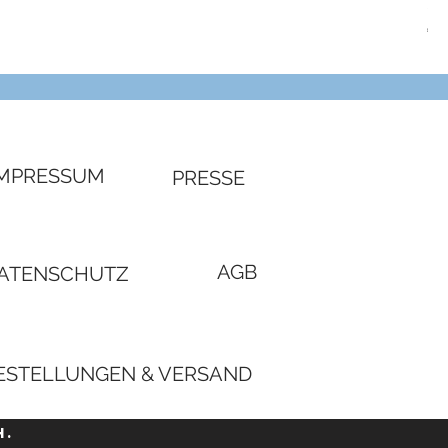
SW
Pre
€ 3
IMPRESSUM
PRESSE
AGB
ATENSCHUTZ
ESTELLUNGEN & VERSAND
H.