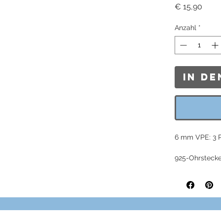
Preis
€ 15,90
Anzahl
*
In d
6 mm VPE: 3 P
925-Ohrstecke
Grösse: 6 mm