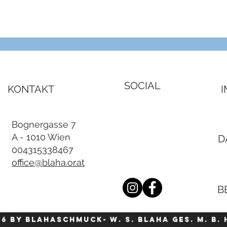
Schnellansicht
SOCIAL
KONTAKT
Bognergasse 7
A - 1010 Wien
D
004315338467
office@blaha.or.at
B
26 by blahaschmuck- W. S. Blaha Ges. m. b. 