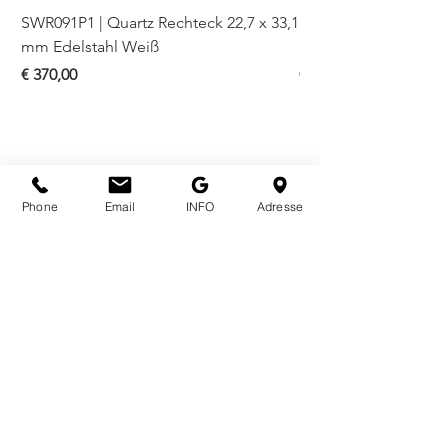
SWR091P1 | Quartz Rechteck 22,7 x 33,1
SWR093P1 | Quartz Re
mm Edelstahl Weiß
mm Bicolor Weiß
Preis
Preis
€ 370,00
€ 410,00
Phone
Email
INFO
Adresse
ÖFFNUNGSZEITEN
Mo - Fr
10.00 - 18.00
Sa
10.00 - 18.00
KONTAKT
Bognergasse 7
A - 1010 Wien