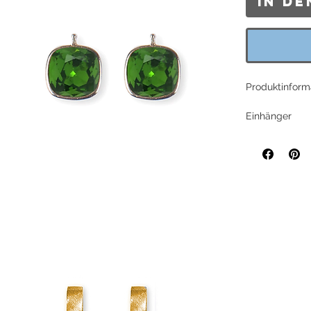
In d
Produktinform
Einhänger
Einhängerpaar
Heide Heinzend
Einhängerstift
Länge: 14mm,
Im Lieferumfa
Creole
System Creole 
passend fü
Creolen kö
handgeferti
Lieferumfa