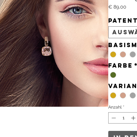
Prei
€ 89,00
Paten
Ausw
Basism
Farbe
Varia
Anzahl
*