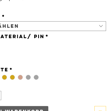
s
t
*
ählen
aterial/ Pin
*
*
nte
*