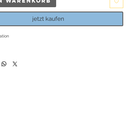
en Warenkorb
jetzt kaufen
ation
 aus 14mm Kristall-Steinen, passend für alle Basis-Creolen von
orff.
 und Faßung aus 925 Sterlingsilber vergoldet
 Breite: 14mm
ng enthalten: Heide Heinzendorff Schmuckverpackung.
| Julia C1426 | Sterling Silber 925 rhodiniert
r das Heide Heinzendorff Schmuck-System
nnen auch ohne Einhänger getragen werden
gt aus 925 Sterling Silber
ng: 1 Paar Creolen und 1 Schmuckschachtel