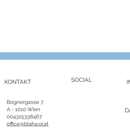
Schnellansicht
SOCIAL
KONTAKT
Bognergasse 7
A - 1010 Wien
D
004315338467
office@blaha.or.at