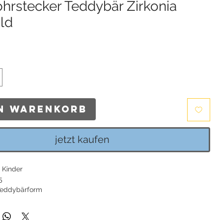
hrstecker Teddybär Zirkonia
ld
s
en Warenkorb
jetzt kaufen
 Kinder
5
 Teddybärform
ne
, Breite: 4 mm