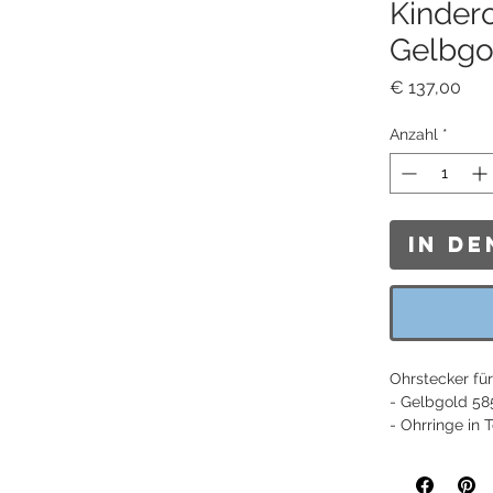
Kindero
Gelbgo
Prei
€ 137,00
Anzahl
*
In d
Ohrstecker für
- Gelbgold 58
- Ohrringe in
- Zirkonia Stei
- Länge: 5 mm