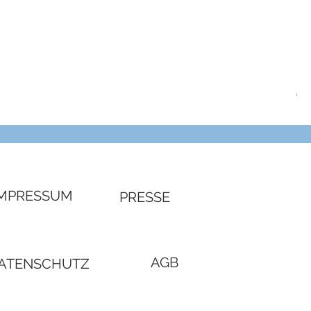
SW
Pre
€ 4
IMPRESSUM
PRESSE
AGB
ATENSCHUTZ