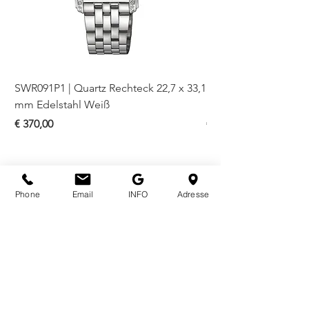
SWR091P1 | Quartz Rechteck 22,7 x 33,1
SWR093P1 | Quartz Re
mm Edelstahl Weiß
mm Bicolor Weiß
Preis
Preis
€ 370,00
€ 410,00
Phone
Email
INFO
Adresse
ÖFFNUNGSZEITEN
Mo - Fr
10.00 - 18.00
Sa
10.00 - 18.00