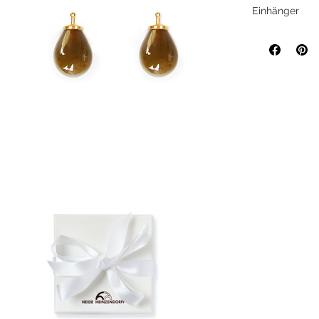
Einhänger
Böhmischer Gl
System von He
Hand gezogen 
und Farbabwei
Schmuckstücke
wieder neu! D
Heide Heinzend
Sie Ihre Liebl
jede Gelegenh
System-Ein
Basiscreol
Seit 1991 
stilprägen
Ein handge
Böhmisches