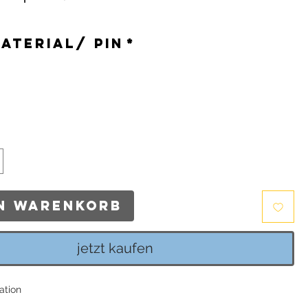
s
aterial/ Pin
*
*
en Warenkorb
jetzt kaufen
ation