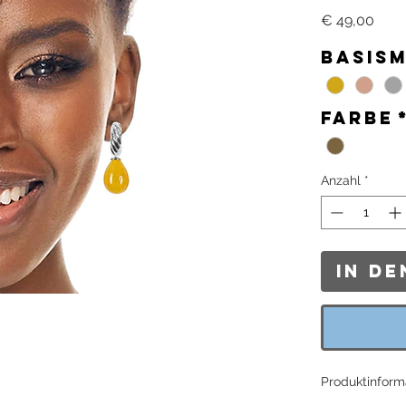
Prei
€ 49,00
Basism
Farbe
Anzahl
*
In d
Produktinform