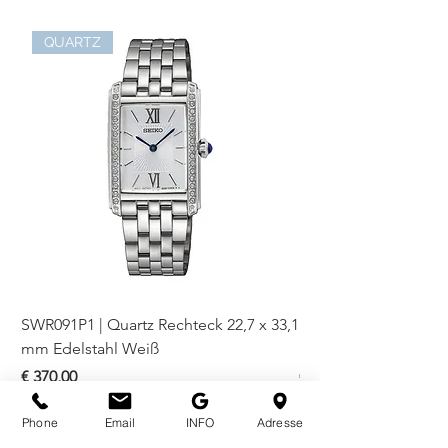
QUARTZ
SWR091P1 | Quartz Rechteck 22,7 x 33,1
SWR093P1 | Quartz Re
mm Edelstahl Weiß
mm Bicolor Weiß
Preis
Preis
€ 370,00
€ 410,00
Phone
Email
INFO
Adresse