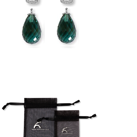
Clip
Basis-Clip "K
austauschbar
Runde, leicht 
Sterlingsilber.
Länge: ca. 15
ca. 6mm
Im Lieferumfa