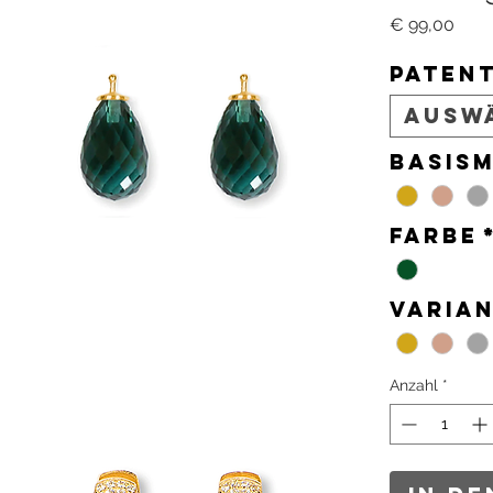
Prei
€ 99,00
Paten
Ausw
Basism
Farbe
Varia
Anzahl
*