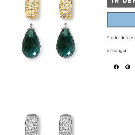
In d
Produktinform
Einhänger
Briolette-Tro
alle Basis-Cre
Einhängerstift
Im Lieferumfa
Creole
Basis-Creole "
Runde, leicht 
Sterlingsilber.
Länge: ca. 15
ca. 6mm
Im Lieferumfa