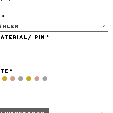
s
t
*
ählen
aterial/ Pin
*
*
nte
*