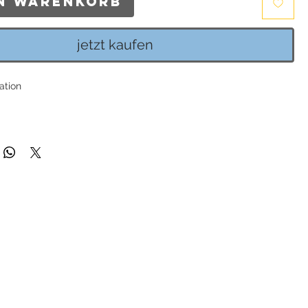
en Warenkorb
jetzt kaufen
ation
pfen Einhängerpaar 17x11mm, aus Hydrothermalquarz, passend für
olen von Heide Heinzendorff.
 aus 925 Sterlingsilber rhodiniert, vergoldet oder rosé vergoldet.
ng enthalten: Heide Heinzendorff Schmuckverpackung.
Kate", passend für alle Heide Heinzendorff Einhänger.
gewölbte Form. Vorne vierreihig gefaßte Zirkonia, 925er
mm / Breite: ca. 8mm / Stifthöhe (ab Creolenboden gemessen):
ng enthalten: Heide Heinzendorff Schmuckverpackung