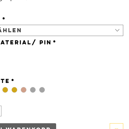
s
t
*
ählen
aterial/ Pin
*
*
nte
*