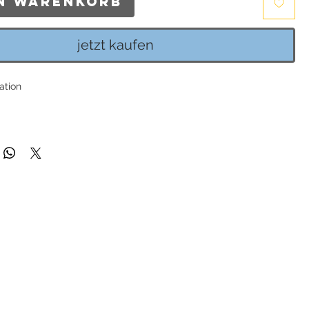
en Warenkorb
jetzt kaufen
ation
liff-Einhängerpaar 16x10mm, passend für alle Basis-Creolen von
orff.
 aus 925 Sterlingsilber rhodiniert, vergoldet oder rosé vergoldet.
ng enthalten: Heide Heinzendorff Schmuckverpackung.
Mila", passend für alle Heide Heinzendorff Einhänger.
5er Sterlingsilber.
mm / Breite: ca. 8mm / Stifthöhe (ab Creolenboden gemessen):
ng enthalten: Heide Heinzendorff Schmuckverpackung