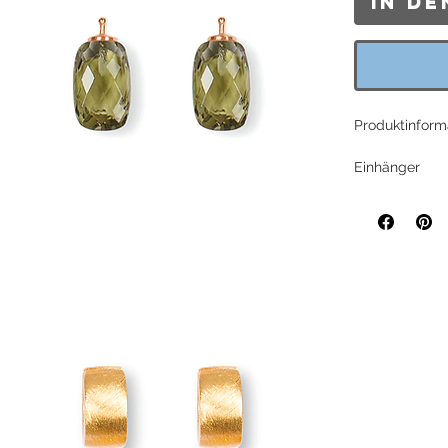
In d
Produktinform
Einhänger
Briolette-Sch
Heide Heinzend
Einhängerstift
Im Lieferumfa
Creole
Basis-Creole "
Runde Form, 92
Länge: ca. 15
ca. 7mm
Im Lieferumfa