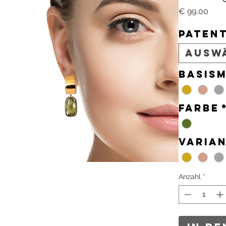
Prei
€ 99,00
Paten
Ausw
Basism
Farbe
Varia
Anzahl
*