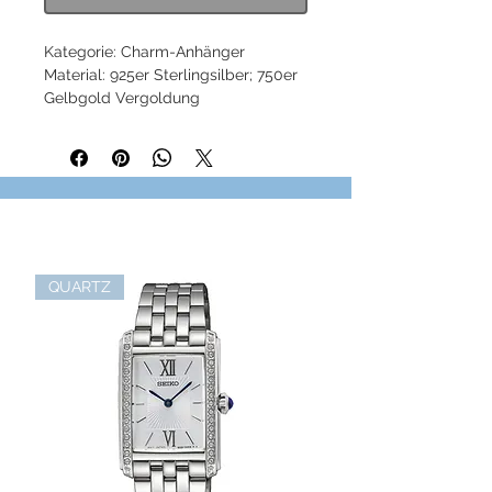
Kategorie: Charm-Anhänger
Material: 925er Sterlingsilber; 750er
Gelbgold Vergoldung
Steine: Zirkonia weiß
Farbe: gelbgoldfarben, weiß
Verschluss: Karabinerverschluss
Höhe: ca. 2,90 cm (1,14 Inch)
Breite: ca. 1,80 cm (0,71 Inch)
Artikelnummer: 1654-414-39
QUARTZ