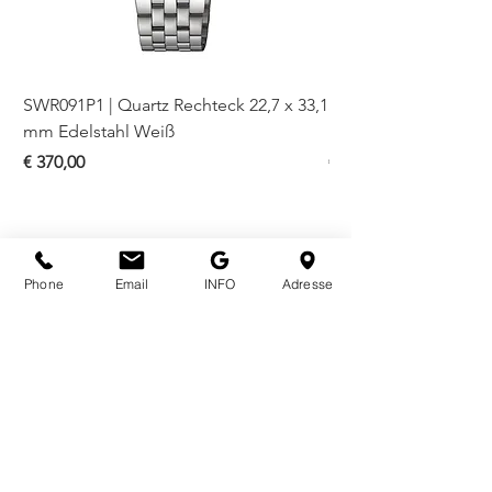
SWR091P1 | Quartz Rechteck 22,7 x 33,1
SWR093P1 | Quartz Re
mm Edelstahl Weiß
mm Bicolor Weiß
Preis
Preis
€ 370,00
€ 410,00
Phone
Email
INFO
Adresse
ÖFFNUNGSZEITEN
Mo - Fr
10.00 - 18.00
Sa
10.00 - 18.00