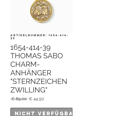
Artikelnummer: 1654-414-
39
1654-414-39
THOMAS SABO
CHARM-
ANHÄNGER
"STERNZEICHEN
ZWILLING"
Standardpreis
Sale-
 € 89,00 
€ 44,50
Preis
Nicht verfügbar