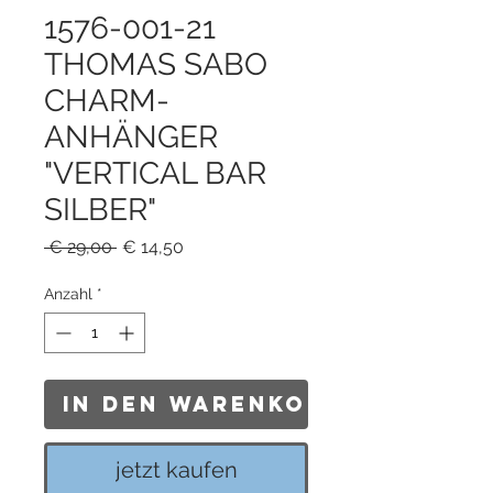
1576-001-21
THOMAS SABO
CHARM-
ANHÄNGER
"VERTICAL BAR
SILBER"
Standardpreis
Sale-
 € 29,00 
€ 14,50
Preis
Anzahl
*
In den Warenkorb
jetzt kaufen