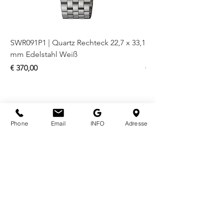
SWR091P1 | Quartz Rechteck 22,7 x 33,1
SWR093P1 | Quartz Re
mm Edelstahl Weiß
mm Bicolor Weiß
Preis
Preis
€ 370,00
€ 410,00
Phone
Email
INFO
Adresse
ÖFFNUNGSZEITEN
Mo - Fr
10.00 - 18.00
Sa
10.00 - 18.00
KONTAKT