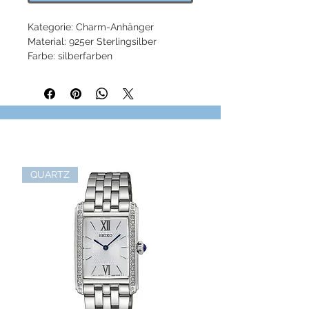
Kategorie: Charm-Anhänger
Material: 925er Sterlingsilber
Farbe: silberfarben
Verschluss: Karabinerverschluss
Funktionen: gravierbar
Höhe: ca. 3,80 cm (1,50 Inch)
Breite: ca. 3,10 cm (1,22 Inch)
Artikelnummer: 1576-001-21
QUARTZ