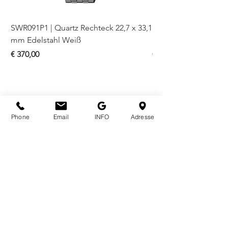
SWR091P1 | Quartz Rechteck 22,7 x 33,1
SWR085P1 | Quartz Re
mm Edelstahl Weiß
mm Edelstahl Blau
Preis
Preis
€ 370,00
€ 330,00
Phone
Email
INFO
Adresse
ÖFFNUNGSZEITEN
Mo - Fr
10.00 - 18.00
Sa
10.00 - 18.00
KONTAKT
Bognergasse 7