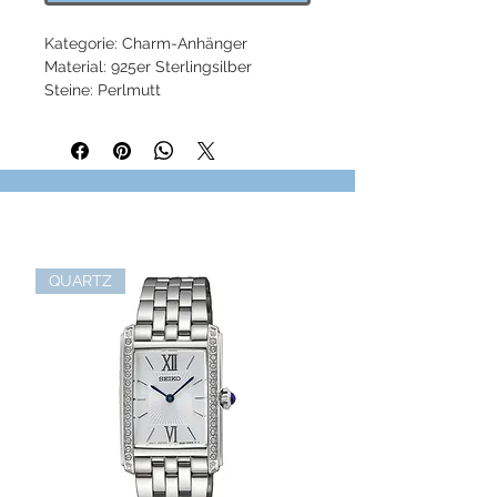
Kategorie: Charm-Anhänger
Material: 925er Sterlingsilber
Steine: Perlmutt
Farbe: silberfarben, weiß
Verschluss: Karabinerverschluss
Höhe: ca. 3,00 cm (1,18 Inch)
Breite: ca. 1,90 cm (0,75 Inch)
Artikelnummer: 1536-029-14
QUARTZ