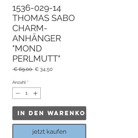
1536-029-14
THOMAS SABO
CHARM-
ANHÄNGER
"MOND
PERLMUTT"
Standardpreis
Sale-
 € 69,00 
€ 34,50
Preis
Anzahl
*
In den Warenkorb
jetzt kaufen