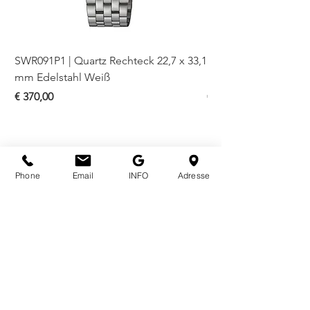
SWR091P1 | Quartz Rechteck 22,7 x 33,1
SWR093P1 | Quartz Re
mm Edelstahl Weiß
mm Bicolor Weiß
Preis
Preis
€ 370,00
€ 410,00
Phone
Email
INFO
Adresse
ÖFFNUNGSZEITEN
Mo - Fr
10.00 - 18.00
Sa
10.00 - 18.00
KONTAKT